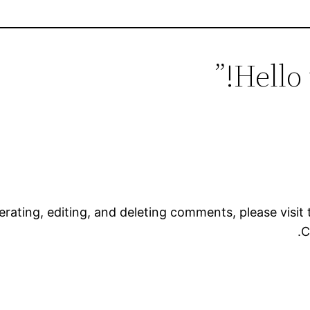
rating, editing, and deleting comments, please visi
.
C